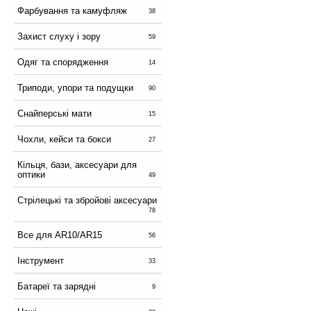
Фарбування та камуфляж
38
Захист слуху і зору
59
Одяг та спорядження
14
Триподи, упори та подущки
90
Снайперські мати
15
Чохли, кейси та бокси
27
Кільця, бази, аксесуари для
оптики
49
Стрілецькі та збройові аксесуари
78
Все для AR10/AR15
56
Інструмент
33
Батареї та зарядні
9