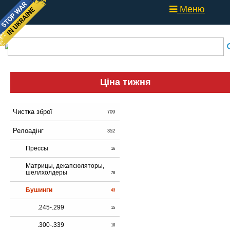
Меню
Ціна тижня
Чистка зброї
709
Релоадінг
352
Прессы
16
Матрицы, декапсюляторы,
шеллхолдеры
78
Бушинги
43
.245-.299
15
.300-.339
18