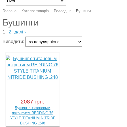
Ножі
38
Головна
Каталог товарів
Релоадінг
Бушинги
Бушинги
1
2
далі ›
Виводити:
2087 грн.
Бушинг с титановым
покрытием REDDING 76
STYLE TITANIUM NITRIDE
BUSHING .248