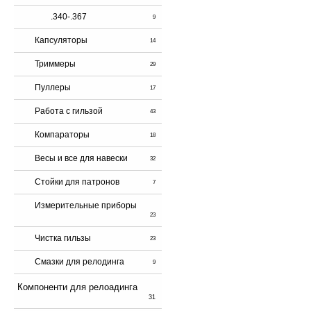
.340-.367
9
Капсуляторы
14
Триммеры
29
Пуллеры
17
Работа с гильзой
43
Компараторы
18
Весы и все для навески
32
Стойки для патронов
7
Измерительные приборы
23
Чистка гильзы
23
Смазки для релодинга
9
Компоненти для релоадинга
31