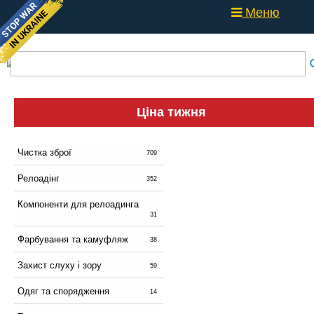
Меню
Ціна тижня
Чистка зброї
709
Релоадінг
352
Компоненти для релоадинга
31
Фарбування та камуфляж
38
Захист слуху і зору
59
Одяг та спорядження
14