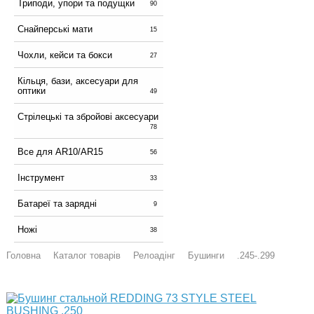
Триподи, упори та подущки
90
Снайперські мати
15
Чохли, кейси та бокси
27
Кільця, бази, аксесуари для
оптики
49
Стрілецькі та збройові аксесуари
78
Все для AR10/AR15
56
Інструмент
33
Батареї та зарядні
9
Ножі
38
Головна
Каталог товарів
Релоадінг
Бушинги
.245-.299