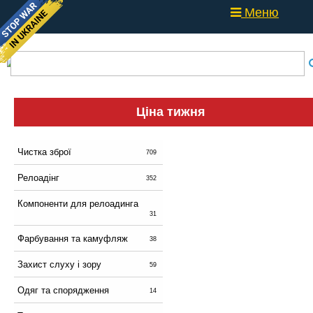
Меню
Ціна тижня
Чистка зброї
709
Релоадінг
352
Компоненти для релоадинга
31
Фарбування та камуфляж
38
Захист слуху і зору
59
Одяг та спорядження
14