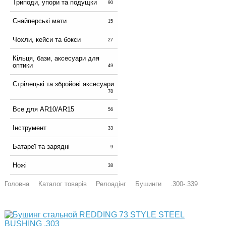
Триподи, упори та подущки
90
Снайперські мати
15
Чохли, кейси та бокси
27
Кільця, бази, аксесуари для
оптики
49
Стрілецькі та збройові аксесуари
78
Все для AR10/AR15
56
Інструмент
33
Батареї та зарядні
9
Ножі
38
Головна
Каталог товарів
Релоадінг
Бушинги
.300-.339