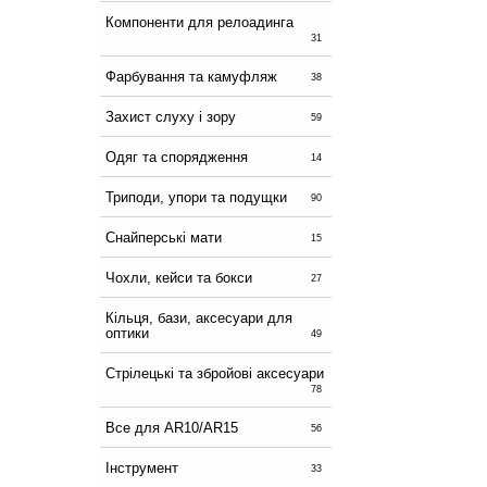
Компоненти для релоадинга
31
Фарбування та камуфляж
38
Захист слуху і зору
59
Одяг та спорядження
14
Триподи, упори та подущки
90
Снайперські мати
15
Чохли, кейси та бокси
27
Кільця, бази, аксесуари для
оптики
49
Стрілецькі та збройові аксесуари
78
Все для AR10/AR15
56
Інструмент
33