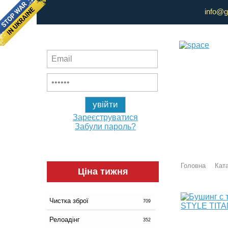
info@g
Зареєструватися
Забули пароль?
Головна
Ката
Ціна тижня
Чистка зброї
709
Релоадінг
352