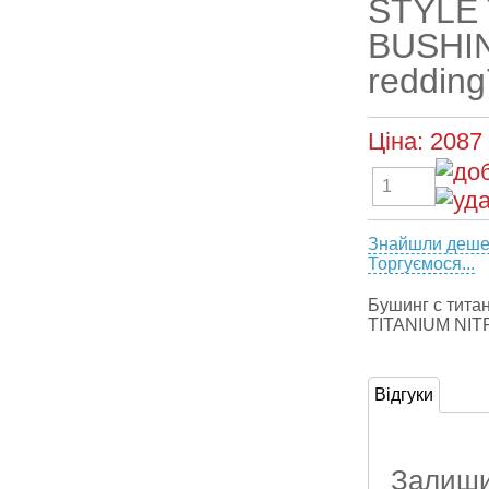
STYLE 
BUSHIN
redding
Ціна:
2087
Знайшли деш
Торгуємося...
Бушинг с тит
TITANIUM NI
Відгуки
Залишит