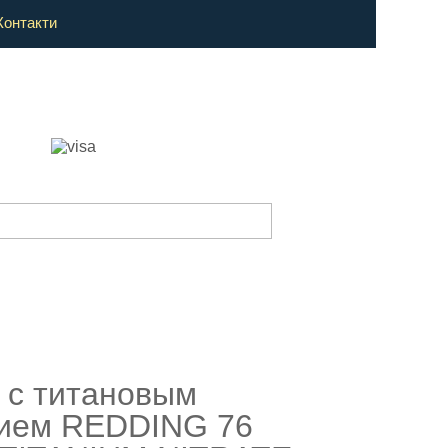
Контакти
 с титановым
ием REDDING 76