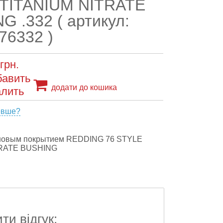
TITANIUM NITRATE
G .332 ( артикул:
76332 )
грн.
додати до кошика
евше?
ановым покрытием REDDING 76 STYLE
TRATE BUSHING
и відгук: