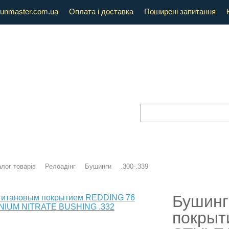
unmaster.com.ua
Оплата і доставка
Поширені запитання
лог товарів
Релоадінг
Бушинги
.300-.339
Бушинг
покрыт