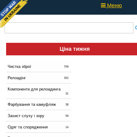
Меню
Ціна тижня
Чистка зброї
709
Релоадінг
352
Компоненти для релоадинга
31
Фарбування та камуфляж
38
Захист слуху і зору
59
Одяг та спорядження
14