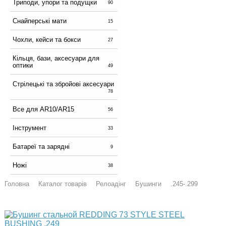
Триподи, упори та подущки
90
Снайперські мати
15
Чохли, кейси та бокси
27
Кільця, бази, аксесуари для
оптики
49
Стрілецькі та збройові аксесуари
78
Все для AR10/AR15
56
Інструмент
33
Батареї та зарядні
9
Ножі
38
Головна
Каталог товарів
Релоадінг
Бушинги
.245-.299