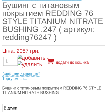
Бушинг с титановым
покрытием REDDING 76
STYLE TITANIUM NITRATE
BUSHING .247 ( артикул:
redding76247 )
Ціна:
2087
грн.
додати до кошика
Знайшли дешевше?
Торгуємося...
Бушинг с титановым покрытием REDDING 76 STYLE
TITANIUM NITRATE BUSHING
Відгуки