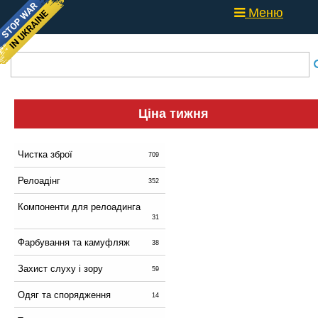
Меню
Ціна тижня
Чистка зброї
709
Релоадінг
352
Компоненти для релоадинга
31
Фарбування та камуфляж
38
Захист слуху і зору
59
Одяг та спорядження
14