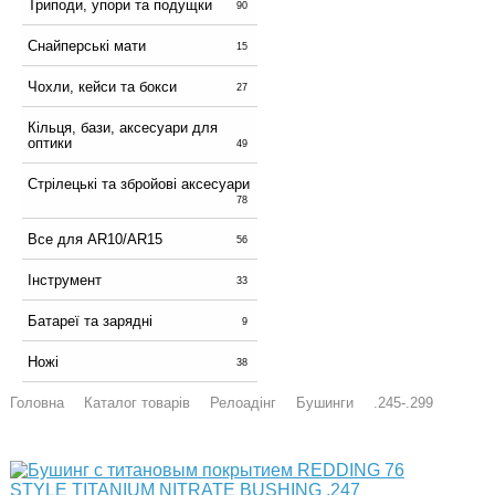
Триподи, упори та подущки
90
Снайперські мати
15
Чохли, кейси та бокси
27
Кільця, бази, аксесуари для
оптики
49
Стрілецькі та збройові аксесуари
78
Все для AR10/AR15
56
Інструмент
33
Батареї та зарядні
9
Ножі
38
Головна
Каталог товарів
Релоадінг
Бушинги
.245-.299