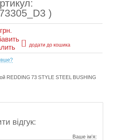
артикул:
g73305_D3 )
грн.
додати до кошика
евше?
ной REDDING 73 STYLE STEEL BUSHING
и відгук:
Ваше ім'я: