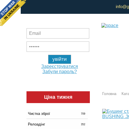
info@g
Зареєструватися
Забули пароль?
Головна
Ката
Ціна тижня
Чистка зброї
709
Релоадінг
352