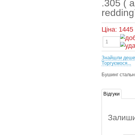
.305 ( 
reddin
Ціна:
1445
Знайшли деш
Торгуємося...
Бушинг сталь
Відгуки
Залишит