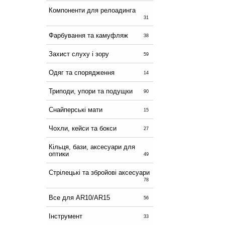
Компоненти для релоадинга
31
Фарбування та камуфляж
38
Захист слуху і зору
59
Одяг та спорядження
14
Триподи, упори та подущки
90
Снайперські мати
15
Чохли, кейси та бокси
27
Кільця, бази, аксесуари для
оптики
49
Стрілецькі та збройові аксесуари
78
Все для AR10/AR15
56
Інструмент
33