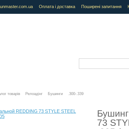
unmaster.com.ua
Оплата і доставка
Поширені запитання
лог товарів
Релоадінг
Бушинги
.300-.339
Бушинг
73 ST