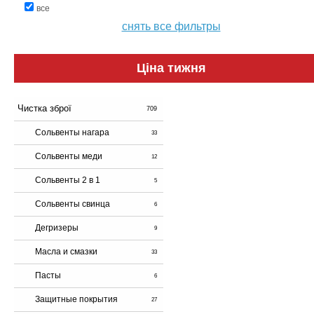
все
снять все фильтры
Ціна тижня
Чистка зброї
709
Сольвенты нагара
33
Сольвенты меди
12
Сольвенты 2 в 1
5
Сольвенты свинца
6
Дегризеры
9
Масла и смазки
33
Пасты
6
Защитные покрытия
27