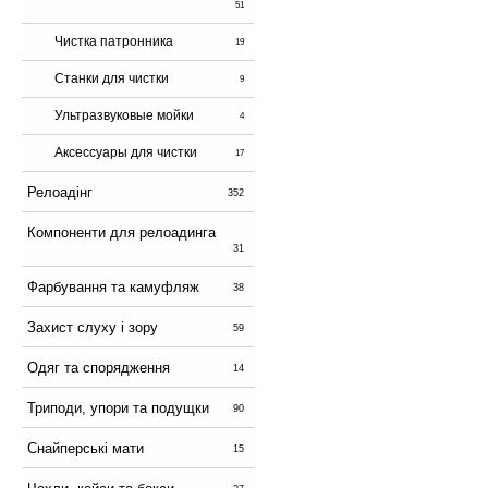
51
Чистка патронника
19
Станки для чистки
9
Ультразвуковые мойки
4
Аксессуары для чистки
17
Релоадінг
352
Компоненти для релоадинга
31
Фарбування та камуфляж
38
Захист слуху і зору
59
Одяг та спорядження
14
Триподи, упори та подущки
90
Снайперські мати
15