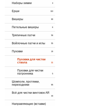
Наборы химии
3
Ерши
113
Вишеры
90
Петельные вишеры
6
Тряпичные патчи
56
Войлочные патчи и иглы
55
Пуховки
16
Пуховки для чистки
ствола
11
Пуховки для чистки
патронника
5
Шомполи, протяжки,
переходники
95
Всё для чистки винтовок AR
44
Направляющие (вставки)