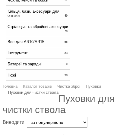
Чохли, кейси та бокси
27
Кільця, бази, аксесуари для
оптики
49
Стрілецькі та збройові аксесуари
78
Все для AR10/AR15
56
Інструмент
33
Батареї та зарядні
9
Ножі
38
Головна
Каталог товарів
Чистка зброї
Пуховки
Пуховки для чистки ствола
Пуховки для
чистки ствола
Виводити: