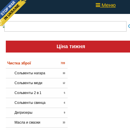
Меню
Ціна тижня
Чистка зброї
709
Сольвенты нагара
33
Сольвенты меди
12
Сольвенты 2 в 1
5
Сольвенты свинца
6
Дегризеры
9
Масла и смазки
33