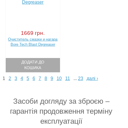
1669 грн.
Очиститель смазки и нагара
Bore Tech Blast Degreaser
ДОДАТИ ДО
КОШИКА
1
2
3
4
5
6
7
8
9
10
11
...
23
далі ›
Засоби догляду за зброєю –
гарантія продовження терміну
експлуатації