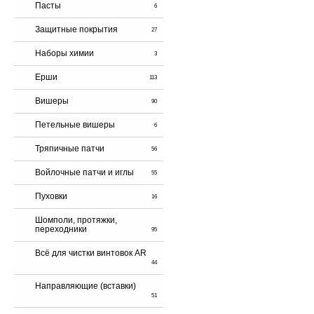
Пасты
6
Защитные покрытия
27
Наборы химии
3
Ерши
113
Вишеры
90
Петельные вишеры
6
Тряпичные патчи
56
Войлочные патчи и иглы
55
Пуховки
16
Шомполи, протяжки,
переходники
95
Всё для чистки винтовок AR
44
Направляющие (вставки)
51