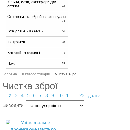
Кільця, бази, аксесуари для
оптики
49
Стрілецькі та збройові аксесуари
78
Все для AR10/AR15
56
Інструмент
33
Батареї та зарядні
9
Ножі
38
Головна
Каталог товарів
Чистка зброї
Чистка зброї
1
2
3
4
5
6
7
8
9
10
11
...
23
далі ›
Виводити: