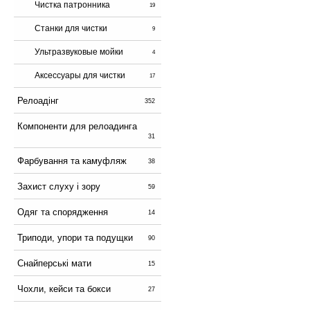
Чистка патронника
19
Станки для чистки
9
Ультразвуковые мойки
4
Аксессуары для чистки
17
Релоадінг
352
Компоненти для релоадинга
31
Фарбування та камуфляж
38
Захист слуху і зору
59
Одяг та спорядження
14
Триподи, упори та подущки
90
Снайперські мати
15
Чохли, кейси та бокси
27