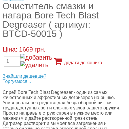
Очиститель смазки и
нагара Bore Tech Blast
Degreaser ( артикул:
BTCD-50015 )
Ціна:
1669
грн.
додати до кошика
Знайшли дешевше?
Торгуємося...
Спрей Bore Tech Blast Degreaser - один из самых
качественных и эффективных дегризеров на рынке.
Универсальное средство для безразборной чистки
труднодоступных зон и сложных узлов вашего оружия.
Просто направьте струю спрея в нужное место или
механизм и дайте растворенной грязи стечь.
Дегризер растворит и вымоет все загрязнения и
старую смазку не оставив агрессивной среды на