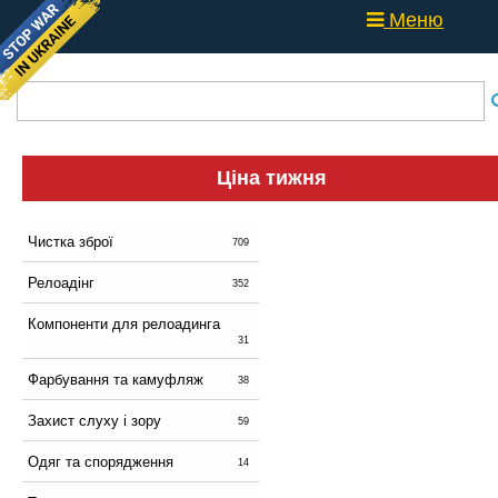
Меню
Ціна тижня
Чистка зброї
709
Релоадінг
352
Компоненти для релоадинга
31
Фарбування та камуфляж
38
Захист слуху і зору
59
Одяг та спорядження
14