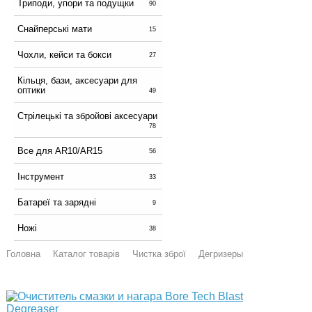
Триподи, упори та подущки
90
Снайперські мати
15
Чохли, кейси та бокси
27
Кільця, бази, аксесуари для
оптики
49
Стрілецькі та збройові аксесуари
78
Все для AR10/AR15
56
Інструмент
33
Батареї та зарядні
9
Ножі
38
Головна
Каталог товарів
Чистка зброї
Дегризеры