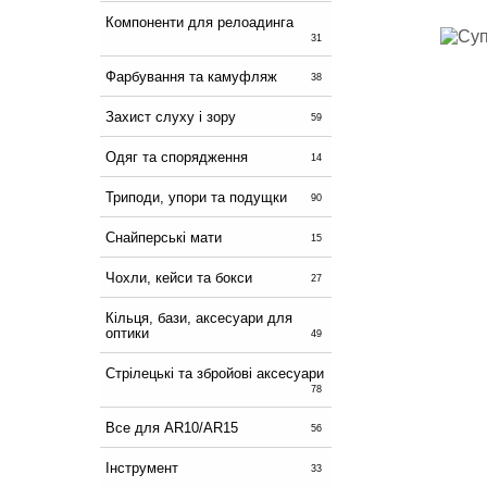
Компоненти для релоадинга
31
Фарбування та камуфляж
38
Захист слуху і зору
59
Одяг та спорядження
14
Триподи, упори та подущки
90
Снайперські мати
15
Чохли, кейси та бокси
27
Кільця, бази, аксесуари для
оптики
49
Стрілецькі та збройові аксесуари
78
Все для AR10/AR15
56
Інструмент
33