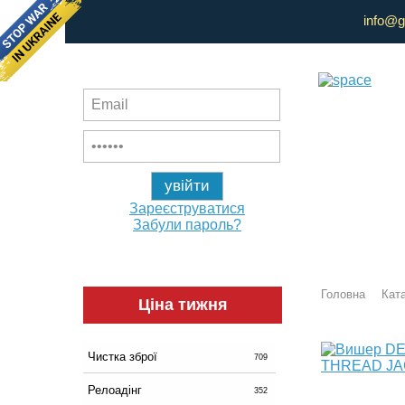
info@g
Зареєструватися
Забули пароль?
Головна
Ката
Ціна тижня
Чистка зброї
709
Релоадінг
352