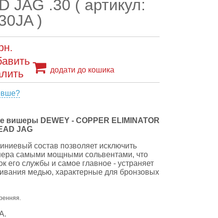
 JAG .30 ( артикул:
30JA )
рн.
додати до кошика
евше?
 вишеры DEWEY - COPPER ELIMINATOR
EAD JAG
ниевый состав позволяет исключить
шера самыми мощными сольвентами, что
к его службы и самое главное - устраняет
ивания медью, характерные для бронзовых
тренняя.
А.