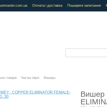
unmaster.com.ua
Оплата і доставка
Поширені запитання
лог товарів
Чистка зброї
Вишеры
Вишер
ELIMI