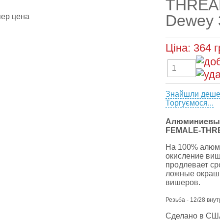
THREAD
Dewey 
Ціна:
364
г
Знайшли деш
Торгуємося...
Алюминиевые
FEMALE-THR
На 100% алюми
окисление ви
продлевает сро
ложные окраш
вишеров.
Резьба - 12/28 вну
Сделано в СШ