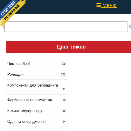
Меню
Ціна тижня
Чистка зброї
709
Релоадінг
352
Компоненти для релоадинга
31
Фарбування та камуфляж
38
Захист слуху і зору
59
Одяг та спорядження
14