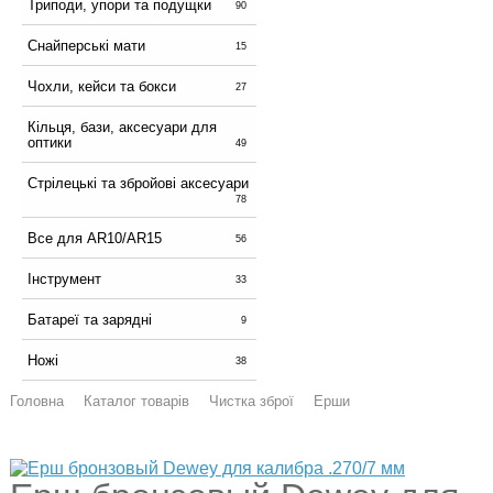
Триподи, упори та подущки
90
Снайперські мати
15
Чохли, кейси та бокси
27
Кільця, бази, аксесуари для
оптики
49
Стрілецькі та збройові аксесуари
78
Все для AR10/AR15
56
Інструмент
33
Батареї та зарядні
9
Ножі
38
Головна
Каталог товарів
Чистка зброї
Ерши