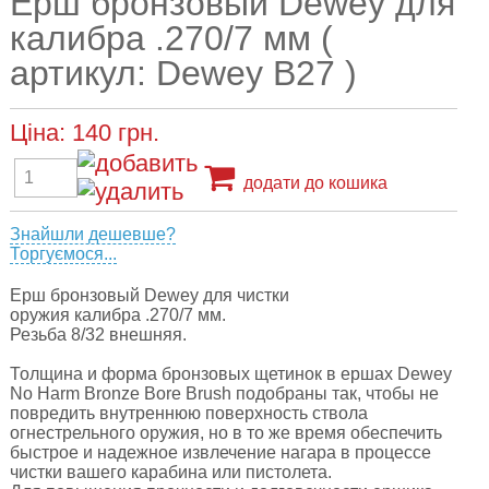
Ерш бронзовый Dewey для
калибра .270/7 мм (
артикул: Dewey B27 )
Ціна:
140
грн.
додати до кошика
Знайшли дешевше?
Торгуємося...
Ерш бронзовый Dewey для
чистки
оружия
калибра .270/7 мм.
Резьба 8/32 внешняя.
Толщина и форма бронзовых щетинок в ершах Dewey
No Harm Bronze Bore Brush подобраны так, чтобы не
повредить внутреннюю поверхность ствола
огнестрельного оружия, но в то же время обеспечить
быстрое и надежное извлечение нагара в процессе
чистки вашего карабина или пистолета.