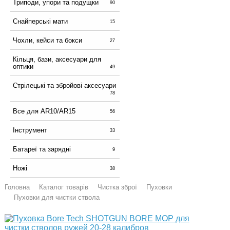
Триподи, упори та подущки
90
Снайперські мати
15
Чохли, кейси та бокси
27
Кільця, бази, аксесуари для
оптики
49
Стрілецькі та збройові аксесуари
78
Все для AR10/AR15
56
Інструмент
33
Батареї та зарядні
9
Ножі
38
Головна
Каталог товарів
Чистка зброї
Пуховки
Пуховки для чистки ствола