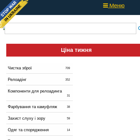
Меню
Ціна тижня
Чистка зброї
709
Релоадінг
352
Компоненти для релоадинга
31
Фарбування та камуфляж
38
Захист слуху і зору
59
Одяг та спорядження
14