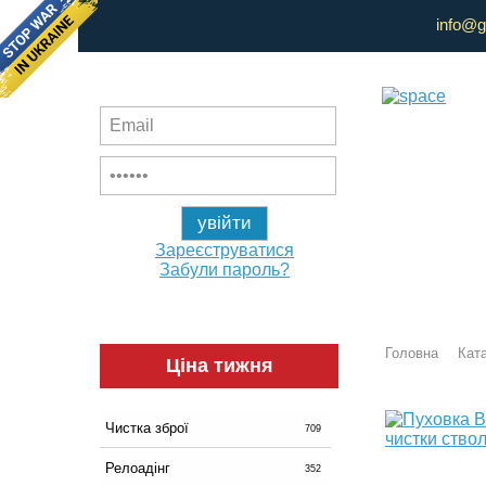
info@g
Зареєструватися
Забули пароль?
Головна
Ката
Ціна тижня
Чистка зброї
709
Релоадінг
352