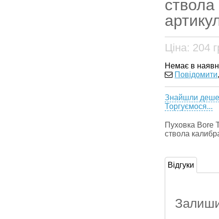
ствола 
артику
Ціна:
204
г
Немає в наявн
Повідомити
Знайшли деш
Торгуємося...
Пуховка Bore T
ствола калибра
Відгуки
Залишит