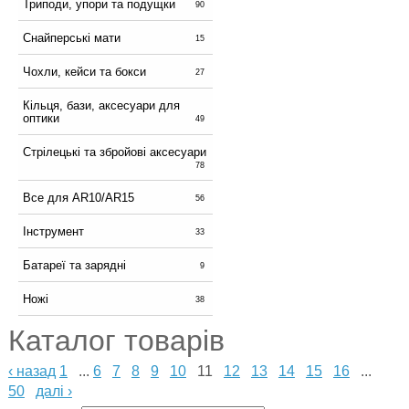
Триподи, упори та подущки
90
Снайперські мати
15
Чохли, кейси та бокси
27
Кільця, бази, аксесуари для
оптики
49
Стрілецькі та збройові аксесуари
78
Все для AR10/AR15
56
Інструмент
33
Батареї та зарядні
9
Ножі
38
Каталог товарів
‹ назад
1
...
6
7
8
9
10
11
12
13
14
15
16
...
50
далі ›