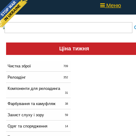
Меню
Ціна тижня
Чистка зброї
709
Релоадінг
352
Компоненти для релоадинга
31
Фарбування та камуфляж
38
Захист слуху і зору
59
Одяг та спорядження
14