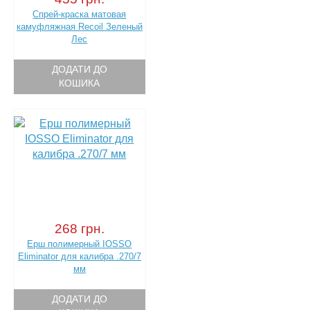
Спрей-краска матовая
камуфляжная Recoil Зеленый
Лес
ДОДАТИ ДО
КОШИКА
268 грн.
Ерш полимерный IOSSO
Eliminator для калибра .270/7
мм
ДОДАТИ ДО