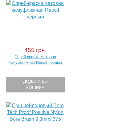
455 грн.
Спрей-краска матовая
камуфляжная Recoil чёрный
ДОДАТИ ДО
КОШИКА