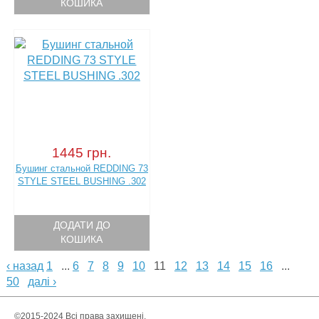
КОШИКА
1445 грн.
Бушинг стальной REDDING 73
STYLE STEEL BUSHING .302
ДОДАТИ ДО
КОШИКА
‹ назад
1
...
6
7
8
9
10
11
12
13
14
15
16
...
50
далі ›
©2015-2024 Всі права захищені.