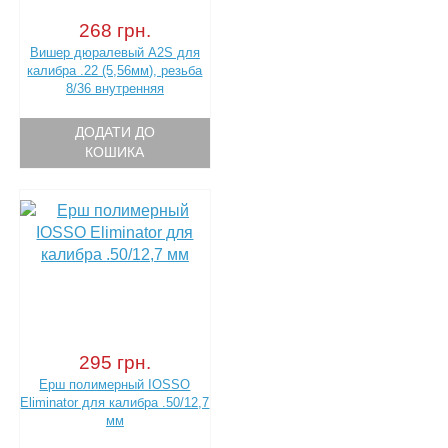
268 грн.
Вишер дюралевый A2S для
калибра .22 (5,56мм), резьба
8/36 внутренняя
ДОДАТИ ДО
КОШИКА
295 грн.
Ерш полимерный IOSSO
Eliminator для калибра .50/12,7
мм