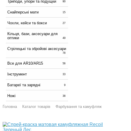
Триподи, упори та подущки
90
Снайперські мати
15
Чохли, кейси та бокси
27
Кільця, бази, аксесуари для
оптики
49
Стрілецькі та збройові аксесуари
78
Все для AR10/AR15
56
Інструмент
33
Батареї та зарядні
9
Ножі
38
Головна
Каталог товарів
Фарбування та камуфляж