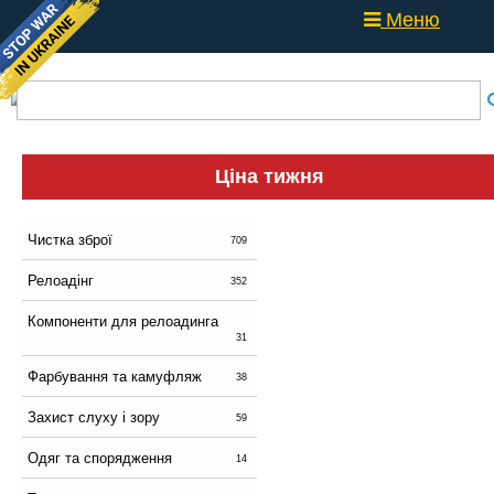
Меню
Ціна тижня
Чистка зброї
709
Релоадінг
352
Компоненти для релоадинга
31
Фарбування та камуфляж
38
Захист слуху і зору
59
Одяг та спорядження
14