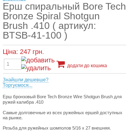
Ерш спиральный Bore Tech
Bronze Spiral Shotgun
Brush .410 ( артикул:
BTSB-41-100 )
Ціна:
247
грн.
додати до кошика
Знайшли дешевше?
Торгуємося...
Ерш бронзовый Bore Tech Bronze Wire Shotgun Brush для
ружей калибра .410
Самые долговечные из всех ружейных ершей доступных
на рынке.
Резьба для ружейных шомполов 5/16 x 27 внешняя.