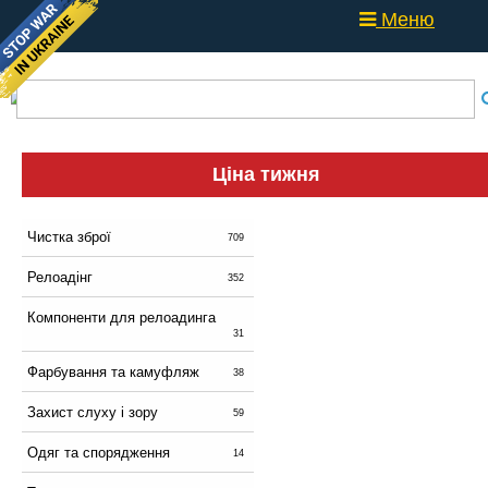
Меню
Ціна тижня
Чистка зброї
709
Релоадінг
352
Компоненти для релоадинга
31
Фарбування та камуфляж
38
Захист слуху і зору
59
Одяг та спорядження
14