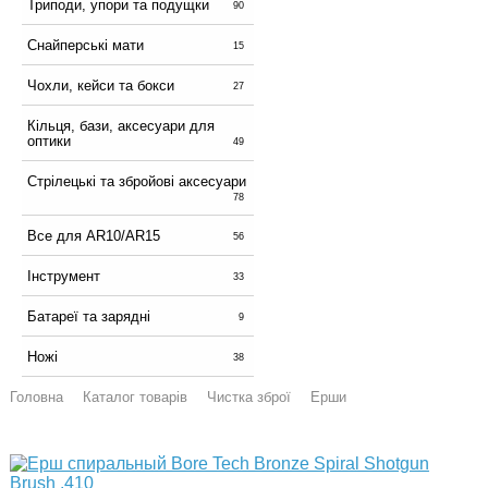
Триподи, упори та подущки
90
Снайперські мати
15
Чохли, кейси та бокси
27
Кільця, бази, аксесуари для
оптики
49
Стрілецькі та збройові аксесуари
78
Все для AR10/AR15
56
Інструмент
33
Батареї та зарядні
9
Ножі
38
Головна
Каталог товарів
Чистка зброї
Ерши