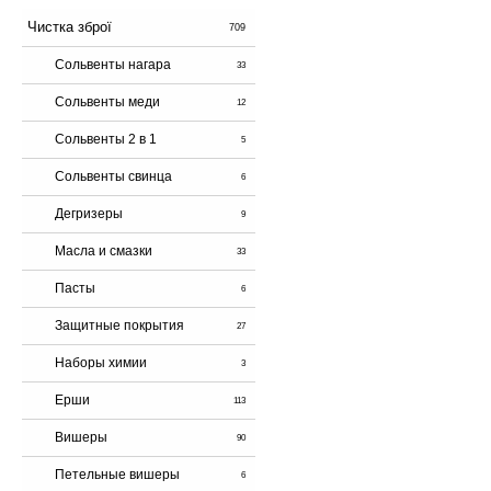
Чистка зброї
709
Сольвенты нагара
33
Сольвенты меди
12
Сольвенты 2 в 1
5
Сольвенты свинца
6
Дегризеры
9
Масла и смазки
33
Пасты
6
Защитные покрытия
27
Наборы химии
3
Ерши
113
Вишеры
90
Петельные вишеры
6