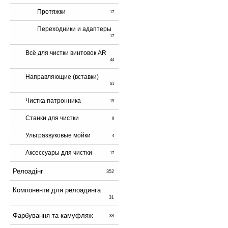
Протяжки
17
Переходники и адаптеры
17
Всё для чистки винтовок AR
44
Направляющие (вставки)
51
Чистка патронника
19
Станки для чистки
9
Ультразвуковые мойки
4
Аксессуары для чистки
17
Релоадінг
352
Компоненти для релоадинга
31
Фарбування та камуфляж
38