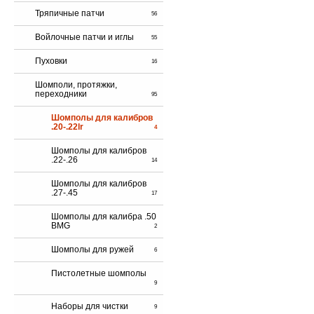
Тряпичные патчи
56
Войлочные патчи и иглы
55
Пуховки
16
Шомполи, протяжки,
переходники
95
Шомполы для калибров
.20-.22lr
4
Шомполы для калибров
.22-.26
14
Шомполы для калибров
.27-.45
17
Шомполы для калибра .50
BMG
2
Шомполы для ружей
6
Пистолетные шомполы
9
Наборы для чистки
9