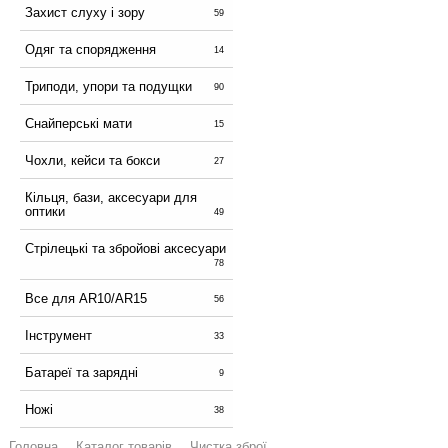
Захист слуху і зору
59
Одяг та спорядження
14
Триподи, упори та подущки
90
Снайперські мати
15
Чохли, кейси та бокси
27
Кільця, бази, аксесуари для
оптики
49
Стрілецькі та збройові аксесуари
78
Все для AR10/AR15
56
Інструмент
33
Батареї та зарядні
9
Ножі
38
Головна
Каталог товарів
Чистка зброї