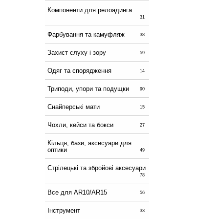
Компоненти для релоадинга
31
Фарбування та камуфляж
38
Захист слуху і зору
59
Одяг та спорядження
14
Триподи, упори та подущки
90
Снайперські мати
15
Чохли, кейси та бокси
27
Кільця, бази, аксесуари для
оптики
49
Стрілецькі та збройові аксесуари
78
Все для AR10/AR15
56
Інструмент
33