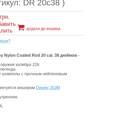
тикул: DR 20c38 )
грн.
додати до кошика
евше?
 Nylon Coated Rod 20 cal. 38 дюймов -
оружия калибра 22lr.
легенда.
е шомполы с прочным нейлоновым
ектуется вишером
Dewey 20JM
утренняя.
А.