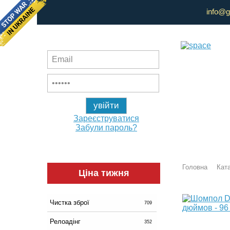
info@g
Зареєструватися
Забули пароль?
Головна
Ката
Ціна тижня
Чистка зброї
709
Релоадінг
352