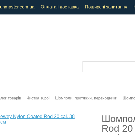
unmaster.com.ua
Оплата і доставка
Поширені запитання
лог товарів
Чистка зброї
Шомполи, протяжки, переходники
Шомпол
Шомпол
Rod 20 