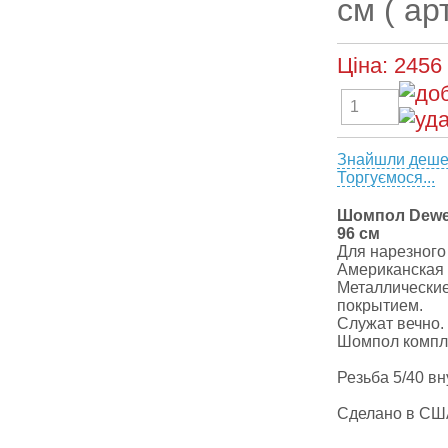
см ( ар
Ціна:
2456
Знайшли деш
Торгуємося...
Шомпол Dewey
96 см
Для нарезного 
Американская 
Металлически
покрытием.
Служат вечно.
Шомпол компл
Резьба 5/40 вн
Сделано в СШ