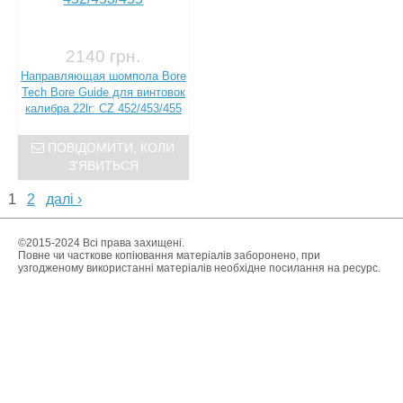
2140 грн.
Направляющая шомпола Bore
Tech Bore Guide для винтовок
калибра 22lr: CZ 452/453/455
ПОВІДОМИТИ, КОЛИ
З'ЯВИТЬСЯ
1
2
далі ›
©2015-2024 Всі права захищені.
Повне чи часткове копіювання матеріалів заборонено, при
узгодженому використанні матеріалів необхідне посилання на ресурс.