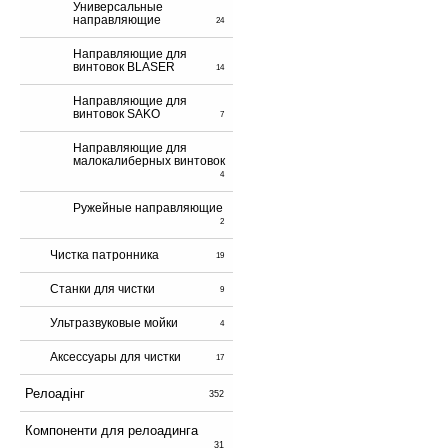
Универсальные
направляющие
24
Направляющие для
винтовок BLASER
14
Направляющие для
винтовок SAKO
7
Направляющие для
малокалиберных винтовок
4
Ружейные направляющие
2
Чистка патронника
19
Станки для чистки
9
Ультразвуковые мойки
4
Аксессуары для чистки
17
Релоадінг
352
Компоненти для релоадинга
31