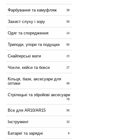
Фарбування та камуфляж
38
Захист слуху і зору
59
Одяг та спорядження
14
Триподи, упори та подущки
90
Снайперські мати
15
Чохли, кейси та бокси
27
Кільця, бази, аксесуари для
оптики
49
Стрілецькі та збройові аксесуари
78
Все для AR10/AR15
56
Інструмент
33
Батареї та зарядні
9