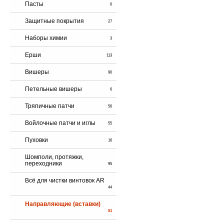
Пасты
6
Защитные покрытия
27
Наборы химии
3
Ерши
113
Вишеры
90
Петельные вишеры
6
Тряпичные патчи
56
Войлочные патчи и иглы
55
Пуховки
16
Шомполи, протяжки,
переходники
95
Всё для чистки винтовок AR
44
Направляющие (вставки)
51