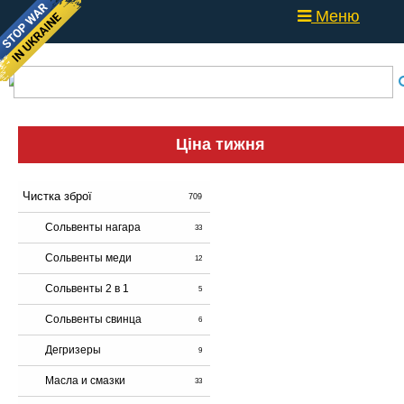
Меню
Ціна тижня
Чистка зброї
709
Сольвенты нагара
33
Сольвенты меди
12
Сольвенты 2 в 1
5
Сольвенты свинца
6
Дегризеры
9
Масла и смазки
33