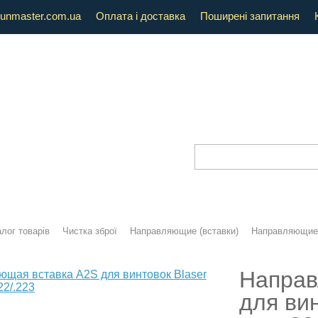
unmaster.com.ua
Оплата і доставка
Поширені запитання
лог товарів
Чистка зброї
Направляющие (вставки)
Направляющие
Направ
для вин