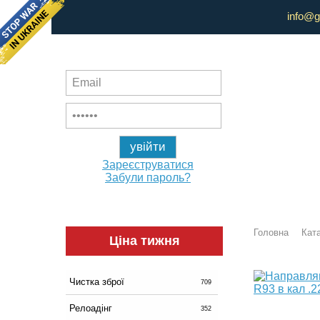
info@g
Зареєструватися
Забули пароль?
Головна
Ката
Ціна тижня
Чистка зброї
709
Релоадінг
352