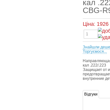
кал .22
CBG-R9
Ціна:
1926
Знайшли деш
Торгуємося...
Направляющая 
кал .222/.223
Защищает от и
предотвращае
внутренние де
Відгуки