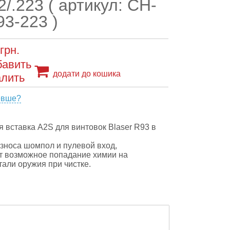
2/.223 ( артикул: CH-
3-223 )
грн.
додати до кошика
евше?
вставка A2S для винтовок Blaser R93 в
зноса шомпол и пулевой вход,
т возможное попадание химии на
тали оружия при чистке.