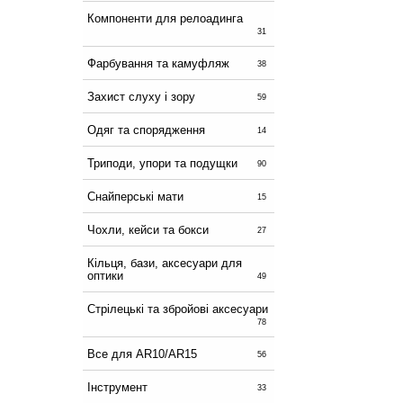
Компоненти для релоадинга
31
Фарбування та камуфляж
38
Захист слуху і зору
59
Одяг та спорядження
14
Триподи, упори та подущки
90
Снайперські мати
15
Чохли, кейси та бокси
27
Кільця, бази, аксесуари для
оптики
49
Стрілецькі та збройові аксесуари
78
Все для AR10/AR15
56
Інструмент
33