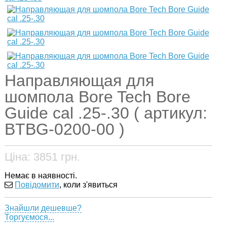
Направляющая для
шомпола Bore Tech Bore
Guide cal .25-.30 ( артикул:
BTBG-0200-00 )
Ціна:
3851
грн.
Немає в наявності.
Повідомити
, коли з'явиться
Знайшли дешевше?
Торгуємося...