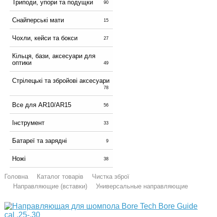
Триподи, упори та подущки
90
Снайперські мати
15
Чохли, кейси та бокси
27
Кільця, бази, аксесуари для
оптики
49
Стрілецькі та збройові аксесуари
78
Все для AR10/AR15
56
Інструмент
33
Батареї та зарядні
9
Ножі
38
Головна
Каталог товарів
Чистка зброї
Направляющие (вставки)
Универсальные направляющие