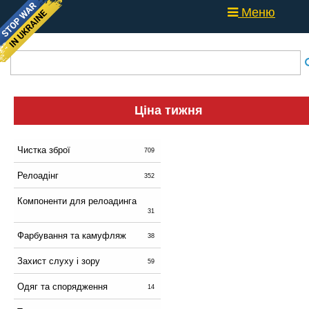
Меню
Ціна тижня
Чистка зброї
709
Релоадінг
352
Компоненти для релоадинга
31
Фарбування та камуфляж
38
Захист слуху і зору
59
Одяг та спорядження
14