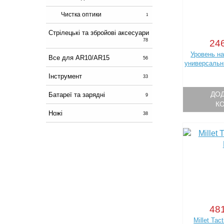
Чистка оптики
1
Стрілецькі та збройові аксесуари
78
246
Уровень на
Все для AR10/AR15
56
универсальн
Інструмент
33
ДОД
Батареї та зарядні
9
К
Ножі
38
481
Millet Ta