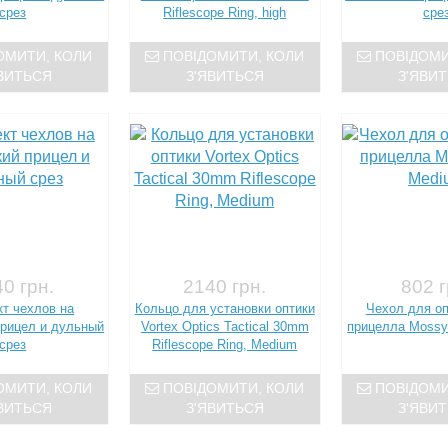
срез
Riflescope Ring, high
сре
ОМИТИ, КОЛИ
ПОВІДОМИТИ, КОЛИ
ПОВІДОМИ
ВИТЬСЯ
З'ЯВИТЬСЯ
З'ЯВИ
0 грн.
2140 грн.
802 г
т чехлов на
Кольцо для установки оптики
Чехол для оп
прицел и дульный
Vortex Optics Tactical 30mm
прицелла Mossy
срез
Riflescope Ring, Medium
ОМИТИ, КОЛИ
ПОВІДОМИТИ, КОЛИ
ПОВІДОМИ
ВИТЬСЯ
З'ЯВИТЬСЯ
З'ЯВИ