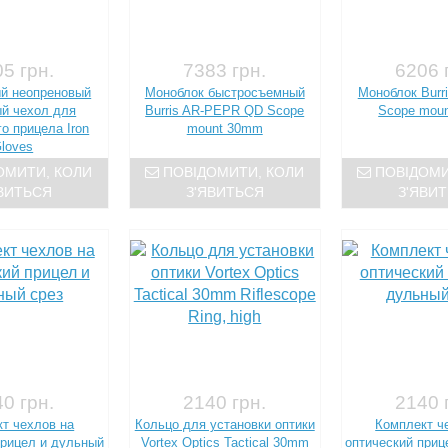
5 грн.
7383 грн.
6206 
й неопреновый
Моноблок быстросъемный
Моноблок Burr
й чехол для
Burris AR-PEPR QD Scope
Scope mou
о прицела Iron
mount 30mm
loves
ОМИТИ, КОЛИ
ПОВІДОМИТИ, КОЛИ
ПОВІДОМИ
ВИТЬСЯ
З'ЯВИТЬСЯ
З'ЯВИ
0 грн.
2140 грн.
2140 
т чехлов на
Кольцо для установки оптики
Комплект ч
прицел и дульный
Vortex Optics Tactical 30mm
оптический приц