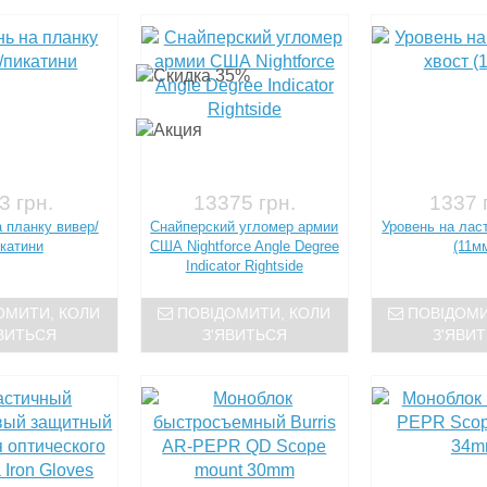
3 грн.
13375 грн.
1337 
 планку вивер/
Снайперский угломер армии
Уровень на лас
катини
США Nightforce Angle Degree
(11м
Indicator Rightside
ОМИТИ, КОЛИ
ПОВІДОМИТИ, КОЛИ
ПОВІДОМИ
ВИТЬСЯ
З'ЯВИТЬСЯ
З'ЯВИ