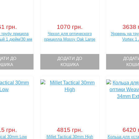
1 грн.
1070 грн.
3638 
 трубу прицела
Чехол для оптического
Уровень на тр
ый 1 дюйм/30 мм
прицелла Mossy Oak Large
Vortex 1
АТИ ДО
ДОДАТИ ДО
ДОДАТ
ОШИКА
КОШИКА
КОШИ
5 грн.
4815 грн.
6420 
ctical 30mm Low
Millet Tactical 30mm High
Кольца для уста