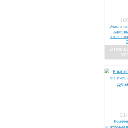
160
Эластичны
защитны
оптическог
G
ПОВІД
З'Я
214
Комплек
оптический 