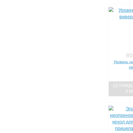
80
Уровень на
пи
ПОВІД
З'Я