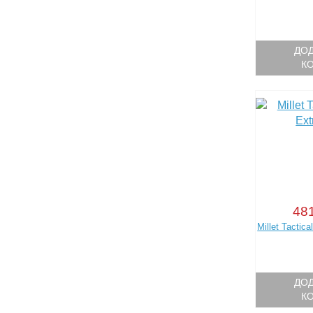
ДОД
К
481
Millet Tactic
ДОД
К