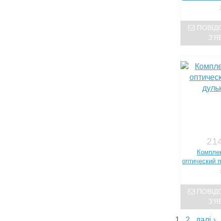
ПОВІД
З'Я
214
Комплек
оптический 
ПОВІД
З'Я
1
2
далі ›