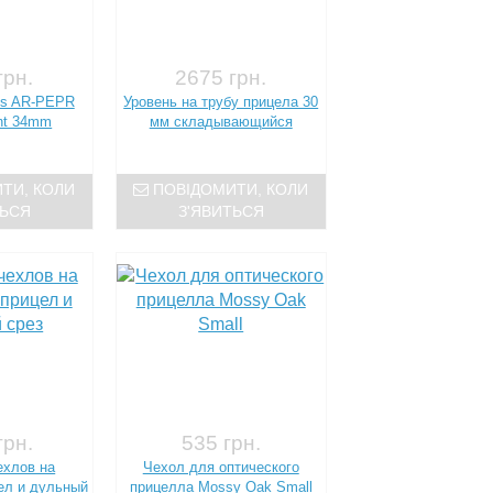
грн.
2675 грн.
is AR-PEPR
Уровень на трубу прицела 30
nt 34mm
мм складывающийся
ТИ, КОЛИ
ПОВІДОМИТИ, КОЛИ
ТЬСЯ
З'ЯВИТЬСЯ
грн.
535 грн.
ехлов на
Чехол для оптического
ел и дульный
прицелла Mossy Oak Small