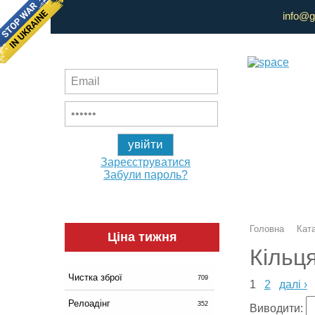
info@g
Зареєструватися
Забули пароль?
Головна
Ката
Ціна тижня
Кільця
Чистка зброї
709
1
2
далі ›
Релоадінг
352
Виводити: