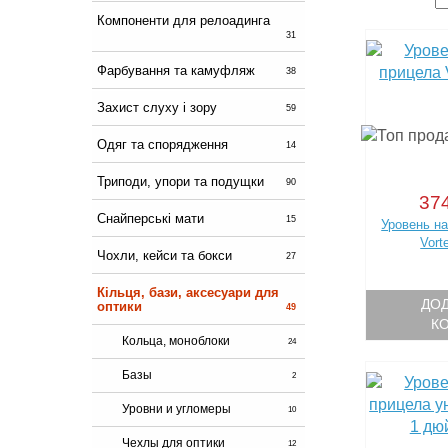
Компоненти для релоадинга
31
Фарбування та камуфляж
38
Захист слуху і зору
59
Одяг та спорядження
14
Триподи, упори та подущки
90
374
Снайперські мати
15
Уровень на
Vort
Чохли, кейси та бокси
27
Кільця, бази, аксесуари для
ДОД
оптики
49
К
Кольца, моноблоки
24
Базы
2
Уровни и угломеры
10
Чехлы для оптики
12