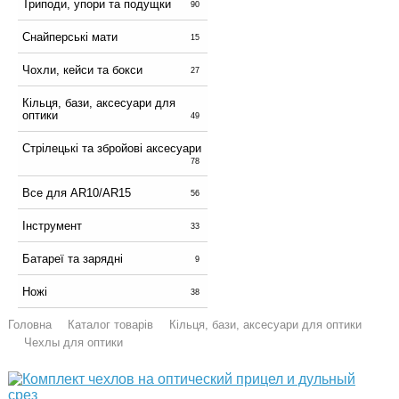
Триподи, упори та подущки
90
Снайперські мати
15
Чохли, кейси та бокси
27
Кільця, бази, аксесуари для
оптики
49
Стрілецькі та збройові аксесуари
78
Все для AR10/AR15
56
Інструмент
33
Батареї та зарядні
9
Ножі
38
Головна
Каталог товарів
Кільця, бази, аксесуари для оптики
Чехлы для оптики