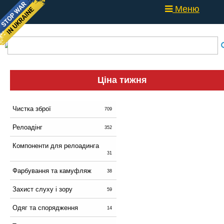
Меню
Ціна тижня
Чистка зброї
709
Релоадінг
352
Компоненти для релоадинга
31
Фарбування та камуфляж
38
Захист слуху і зору
59
Одяг та спорядження
14