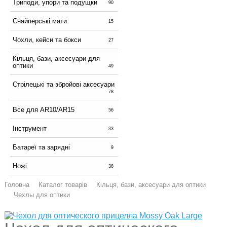
Триподи, упори та подущки
90
Снайперські мати
15
Чохли, кейси та бокси
27
Кільця, бази, аксесуари для
оптики
49
Стрілецькі та збройові аксесуари
78
Все для AR10/AR15
56
Інструмент
33
Батареї та зарядні
9
Ножі
38
Головна
Каталог товарів
Кільця, бази, аксесуари для оптики
Чехлы для оптики