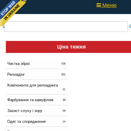
Меню
Ціна тижня
Чистка зброї
709
Релоадінг
352
Компоненти для релоадинга
31
Фарбування та камуфляж
38
Захист слуху і зору
59
Одяг та спорядження
14