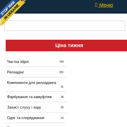
Меню
Ціна тижня
Чистка зброї
709
Релоадінг
352
Компоненти для релоадинга
31
Фарбування та камуфляж
38
Захист слуху і зору
59
Одяг та спорядження
14