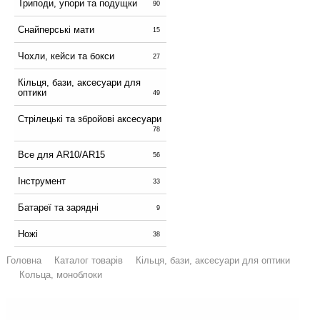
Триподи, упори та подущки
90
Снайперські мати
15
Чохли, кейси та бокси
27
Кільця, бази, аксесуари для
оптики
49
Стрілецькі та збройові аксесуари
78
Все для AR10/AR15
56
Інструмент
33
Батареї та зарядні
9
Ножі
38
Головна
Каталог товарів
Кільця, бази, аксесуари для оптики
Кольца, моноблоки