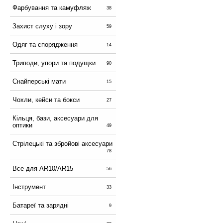
Фарбування та камуфляж
38
Захист слуху і зору
59
Одяг та спорядження
14
Триподи, упори та подущки
90
Снайперські мати
15
Чохли, кейси та бокси
27
Кільця, бази, аксесуари для
оптики
49
Стрілецькі та збройові аксесуари
78
Все для AR10/AR15
56
Інструмент
33
Батареї та зарядні
9