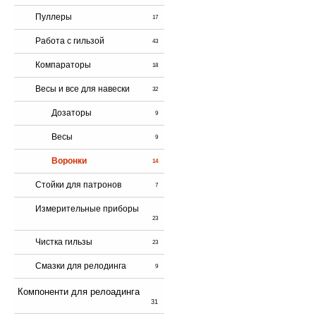
Пуллеры
17
Работа с гильзой
43
Компараторы
18
Весы и все для навески
32
Дозаторы
9
Весы
9
Воронки
14
Стойки для патронов
7
Измерительные приборы
23
Чистка гильзы
23
Смазки для релодинга
9
Компоненти для релоадинга
31