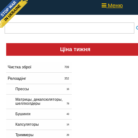
Меню
Ціна тижня
Чистка зброї
709
Релоадінг
352
Прессы
16
Матрицы, декапсюляторы,
шеллхолдеры
78
Бушинги
43
Капсуляторы
14
Триммеры
29