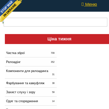
Меню
Ціна тижня
Чистка зброї
709
Релоадінг
352
Компоненти для релоадинга
31
Фарбування та камуфляж
38
Захист слуху і зору
59
Одяг та спорядження
14