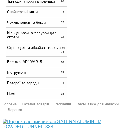
Триподи, упори та подущки
90
Снайперські мати
15
Чохли, кейси та бокси
27
Кільця, бази, аксесуари для
оптики
49
Стрілецькі та збройові аксесуари
78
Все для AR10/AR15
56
Інструмент
33
Батареї та зарядні
9
Ножі
38
Головна
Каталог товарів
Релоадінг
Весы и все для навески
Воронки