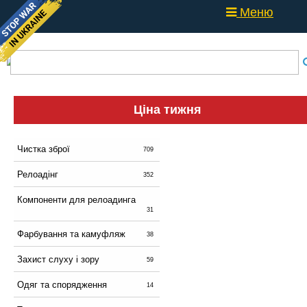
Меню
Ціна тижня
Чистка зброї
709
Релоадінг
352
Компоненти для релоадинга
31
Фарбування та камуфляж
38
Захист слуху і зору
59
Одяг та спорядження
14