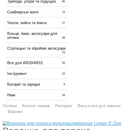
Триподи, упори та подущки
90
Снайперські мати
15
Чохли, кейси та бокси
27
Кільця, бази, аксесуари для
оптики
49
Стрілецькі та збройові аксесуари
78
Все для AR10/AR15
56
Інструмент
33
Батареї та зарядні
9
Ножі
38
Головна
Каталог товарів
Релоадінг
Весы и все для навески
Воронки