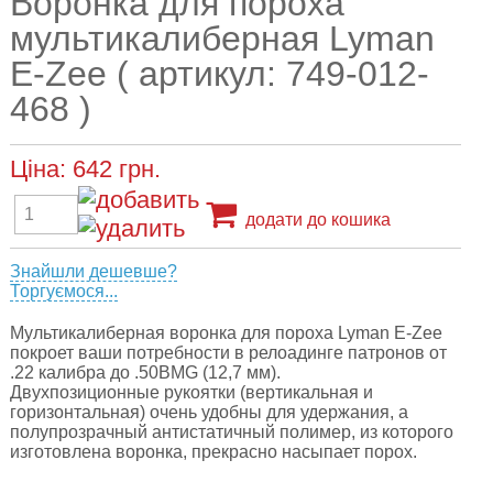
Воронка для пороха
мультикалиберная Lyman
E-Zee ( артикул: 749-012-
468 )
Ціна:
642
грн.
додати до кошика
Знайшли дешевше?
Торгуємося...
Мультикалиберная воронка для пороха Lyman E-Zee
покроет ваши потребности в релоадинге патронов от
.22 калибра до .50BMG (12,7 мм).
Двухпозиционные рукоятки (вертикальная и
горизонтальная) очень удобны для удержания, а
полупрозрачный антистатичный полимер, из которого
изготовлена воронка, прекрасно насыпает порох.