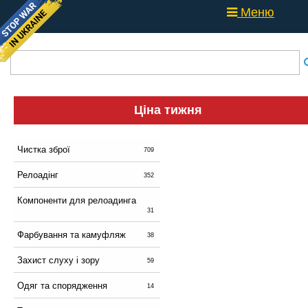
Меню
Ціна тижня
Чистка зброї
709
Релоадінг
352
Компоненти для релоадинга
31
Фарбування та камуфляж
38
Захист слуху і зору
59
Одяг та спорядження
14