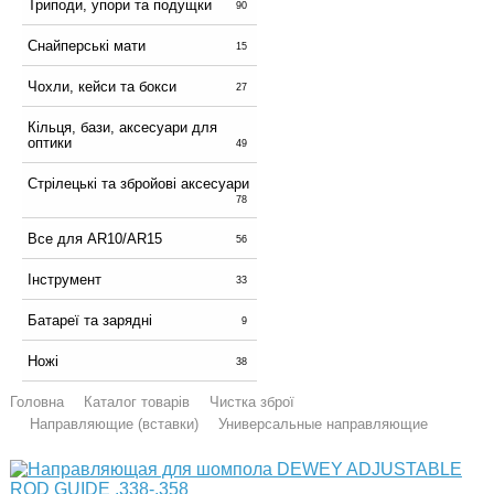
Триподи, упори та подущки
90
Снайперські мати
15
Чохли, кейси та бокси
27
Кільця, бази, аксесуари для
оптики
49
Стрілецькі та збройові аксесуари
78
Все для AR10/AR15
56
Інструмент
33
Батареї та зарядні
9
Ножі
38
Головна
Каталог товарів
Чистка зброї
Направляющие (вставки)
Универсальные направляющие