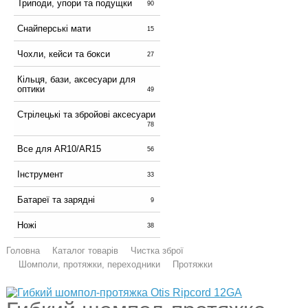
Триподи, упори та подущки
90
Снайперські мати
15
Чохли, кейси та бокси
27
Кільця, бази, аксесуари для
оптики
49
Стрілецькі та збройові аксесуари
78
Все для AR10/AR15
56
Інструмент
33
Батареї та зарядні
9
Ножі
38
Головна
Каталог товарів
Чистка зброї
Шомполи, протяжки, переходники
Протяжки