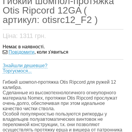
Гибкий шомпол-протяжка
Otis Ripcord 12GA (
артикул: otisrc12_F2 )
Ціна:
1311
грн.
Немає в наявності.
Повідомити
, коли з'явиться
Знайшли дешевше?
Торгуємося...
Гибкий шомпол-протяжка Otis Ripcord для ружей 12
калибра.
Сделанные из высокотехнологичного огнеупорного
материала Nomex, протяжки Otis Ripcord прослужат
очень долго, обеспечивая при этом идеальное
качество чистки ствола.
Особой популярностью пользуются рипкорды у
владельцев полуавтоматических винтовок не
переломной конструкции, т.к. они позволяют
осуществлять протяжку ерша и вишера от патронника