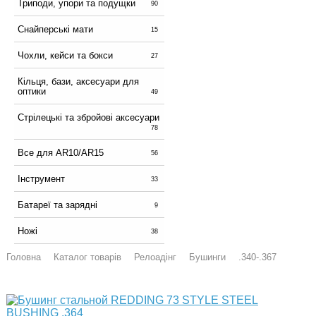
Триподи, упори та подущки
90
Снайперські мати
15
Чохли, кейси та бокси
27
Кільця, бази, аксесуари для
оптики
49
Стрілецькі та збройові аксесуари
78
Все для AR10/AR15
56
Інструмент
33
Батареї та зарядні
9
Ножі
38
Головна
Каталог товарів
Релоадінг
Бушинги
.340-.367