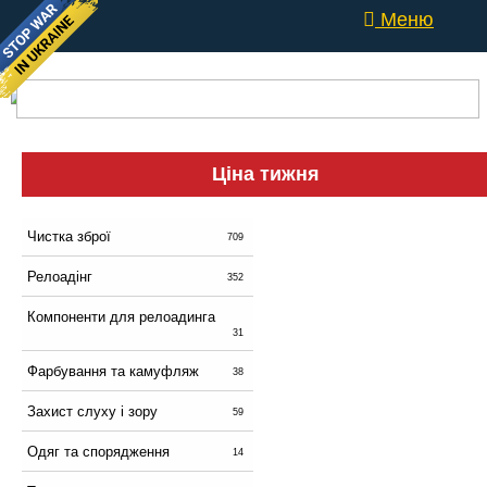
Меню
Ціна тижня
Чистка зброї
709
Релоадінг
352
Компоненти для релоадинга
31
Фарбування та камуфляж
38
Захист слуху і зору
59
Одяг та спорядження
14