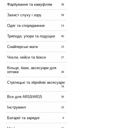
Фарбування та камуфляж
38
Захист слуху і зору
59
Одяг та спорядження
14
Триподи, упори та подущки
90
Снайперські мати
15
Чохли, кейси та бокси
27
Кільця, бази, аксесуари для
оптики
49
Стрілецькі та збройові аксесуари
78
Все для AR10/AR15
56
Інструмент
33
Батареї та зарядні
9