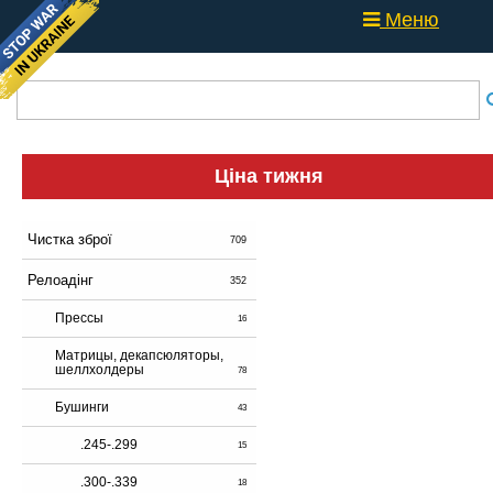
Меню
Ціна тижня
Чистка зброї
709
Релоадінг
352
Прессы
16
Матрицы, декапсюляторы,
шеллхолдеры
78
Бушинги
43
.245-.299
15
.300-.339
18