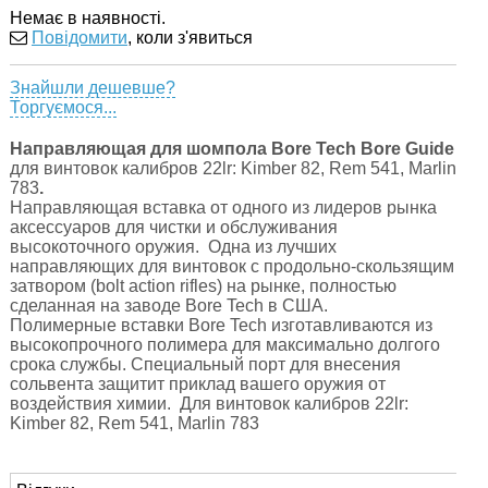
Немає в наявності.
Повідомити
, коли з'явиться
Знайшли дешевше?
Торгуємося...
Направляющая для шомпола Bore Tech Bore Guide
для винтовок калибров 22lr: Kimber 82, Rem 541, Marlin
783
.
Направляющая
вставка от одного из лидеров рынка
аксессуаров для чистки и обслуживания
высокоточного оружия. Одна из лучших
направляющих для винтовок с продольно-скользящим
затвором (bolt action rifles) на рынке, полностью
сделанная на заводе Bore Tech в США.
Полимерные вставки Bore Tech изготавливаются из
высокопрочного полимера для максимально долгого
срока службы. Специальный порт для внесения
сольвента защитит приклад вашего оружия от
воздействия химии. Для винтовок калибров 22lr:
Kimber 82, Rem 541, Marlin 783