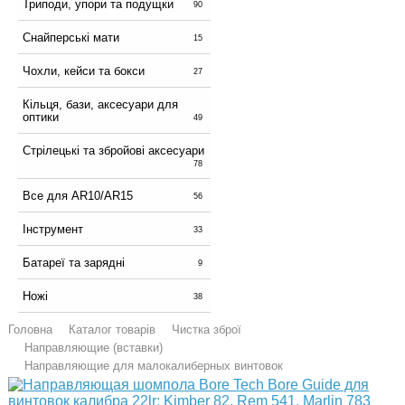
Триподи, упори та подущки
90
Снайперські мати
15
Чохли, кейси та бокси
27
Кільця, бази, аксесуари для
оптики
49
Стрілецькі та збройові аксесуари
78
Все для AR10/AR15
56
Інструмент
33
Батареї та зарядні
9
Ножі
38
Головна
Каталог товарів
Чистка зброї
Направляющие (вставки)
Направляющие для малокалиберных винтовок