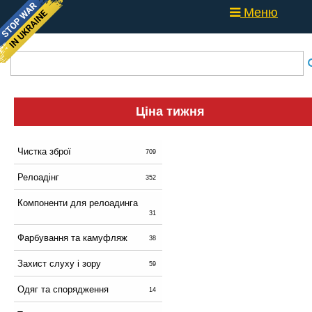
Меню
Ціна тижня
Чистка зброї
709
Релоадінг
352
Компоненти для релоадинга
31
Фарбування та камуфляж
38
Захист слуху і зору
59
Одяг та спорядження
14