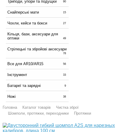
Триподи, упори та подущки
90
Снайперські мати
15
Чохли, кейси та бокси
27
Кільця, бази, аксесуари для
оптики
49
Стрілецькі та збройові аксесуари
78
Все для AR10/AR15
56
Інструмент
33
Батареї та зарядні
9
Ножі
38
Головна
Каталог товарів
Чистка зброї
Шомполи, протяжки, переходники
Протяжки