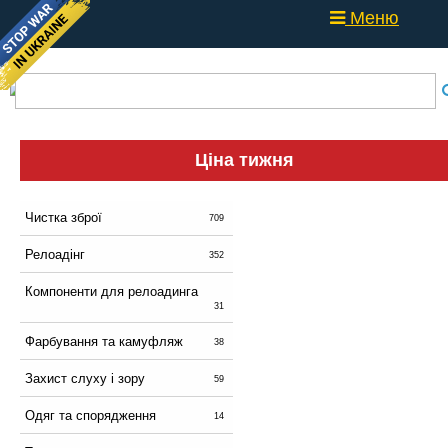
Меню
Ціна тижня
Чистка зброї
709
Релоадінг
352
Компоненти для релоадинга
31
Фарбування та камуфляж
38
Захист слуху і зору
59
Одяг та спорядження
14