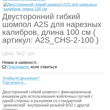
Двусторонний гибкий
шомпол A2S для нарезных
калибров, длина 100 см (
артикул: A2S_CHS-2-100 )
Ціна:
562
грн.
Немає в наявності.
Повідомити
, коли з'явиться
Знайшли дешевше?
Торгуємося...
Двусторонний гибкий шомпол с фиксированным
вишером для использования войлочных патчей с
одной стороны и разъемом со стандартной
"девеевской" внутренней резьбой 8/32 с другой
стороны.