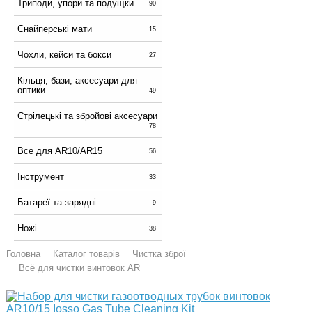
Триподи, упори та подущки
90
Снайперські мати
15
Чохли, кейси та бокси
27
Кільця, бази, аксесуари для
оптики
49
Стрілецькі та збройові аксесуари
78
Все для AR10/AR15
56
Інструмент
33
Батареї та зарядні
9
Ножі
38
Головна
Каталог товарів
Чистка зброї
Всё для чистки винтовок AR