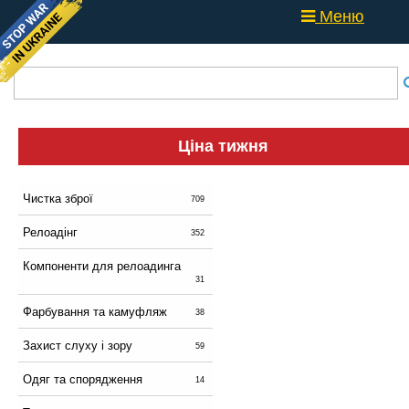
Меню
Ціна тижня
Чистка зброї
709
Релоадінг
352
Компоненти для релоадинга
31
Фарбування та камуфляж
38
Захист слуху і зору
59
Одяг та спорядження
14