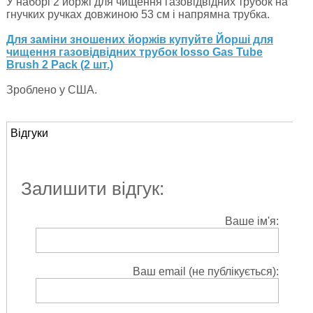
У наборі 2 йоржі для чищення газовідвідних трубок на
гнучких ручках довжиною 53 см і напрямна трубка.
Для заміни зношених йоржів купуйте Йорші для
чищення газовідвідних трубок Iosso Gas Tube
Brush 2 Pack (2 шт.)
Зроблено у США.
Відгуки
Залишити відгук:
Ваше ім'я:
Ваш email (не публікується):