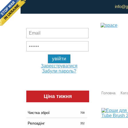
info@g
Зареєструватися
Забули пароль?
Головна
Ката
Ціна тижня
Чистка зброї
709
Релоадінг
352