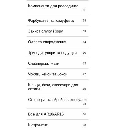
Компоненти для релоадинга
31
Фарбування та камуфляж
38
Захист слуху і зору
59
Одяг та спорядження
14
Триподи, упори та подущки
90
Снайперські мати
15
Чохли, кейси та бокси
27
Кільця, бази, аксесуари для
оптики
49
Стрілецькі та збройові аксесуари
78
Все для AR10/AR15
56
Інструмент
33