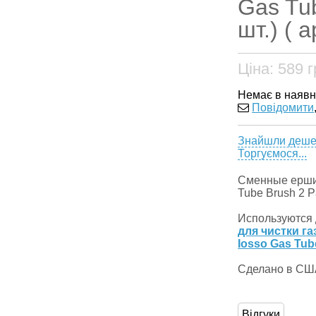
Gas Tub
шт.) ( а
Ціна:
589
г
Немає в наявн
Повідомити
Знайшли деш
Торгуємося...
Сменные ерши 
Tube Brush 2 Pa
Используются
для чистки г
Iosso Gas Tub
Сделано в СШ
Відгуки