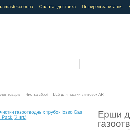
unmaster.com.ua
Оплата і доставка
Поширені запитання
лог товарів
Чистка зброї
Всё для чистки винтовок AR
Ерши д
газоот