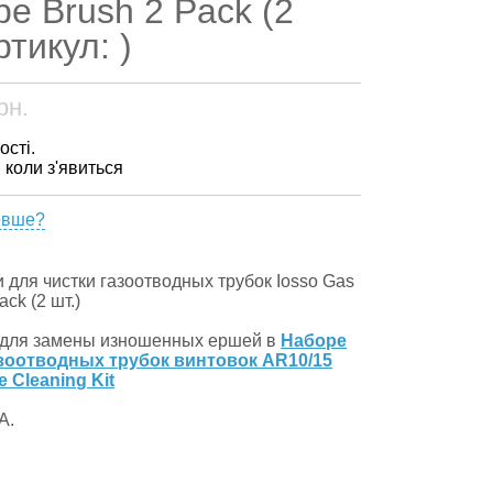
e Brush 2 Pack (2
ртикул: )
рн.
ості.
, коли з'явиться
евше?
для чистки газоотводных трубок Iosso Gas
ck (2 шт.)
 для замены изношенных ершей в
Наборе
азоотводных трубок винтовок AR10/15
e Cleaning Kit
А.