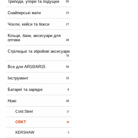
Триподи, упори та подущки
90
Снайперські мати
15
Чохли, кейси та бокси
27
Кільця, бази, аксесуари для
оптики
49
Стрілецькі та збройові аксесуари
78
Все для AR10/AR15
56
Інструмент
33
Батареї та зарядні
9
Ножі
38
Cold Steel
17
CRKT
16
KERSHAW
5