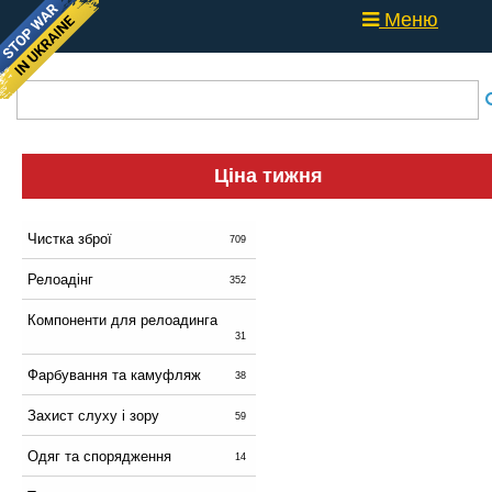
Меню
Ціна тижня
Чистка зброї
709
Релоадінг
352
Компоненти для релоадинга
31
Фарбування та камуфляж
38
Захист слуху і зору
59
Одяг та спорядження
14