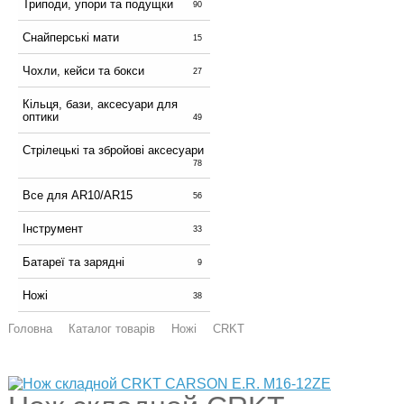
Триподи, упори та подущки
90
Снайперські мати
15
Чохли, кейси та бокси
27
Кільця, бази, аксесуари для
оптики
49
Стрілецькі та збройові аксесуари
78
Все для AR10/AR15
56
Інструмент
33
Батареї та зарядні
9
Ножі
38
Головна
Каталог товарів
Ножі
CRKT