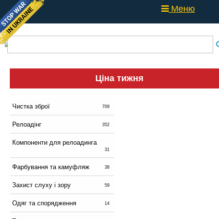
Меню
Ціна тижня
Чистка зброї
709
Релоадінг
352
Компоненти для релоадинга
31
Фарбування та камуфляж
38
Захист слуху і зору
59
Одяг та спорядження
14