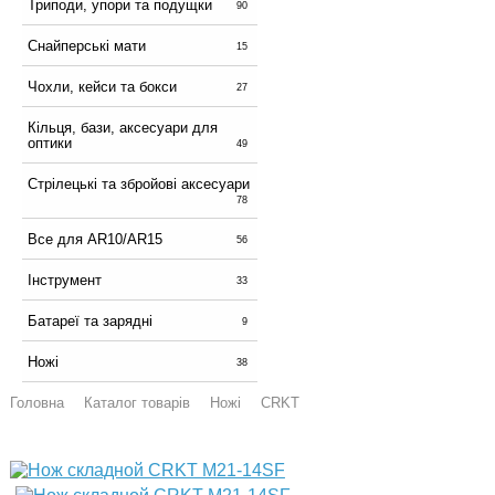
Триподи, упори та подущки
90
Снайперські мати
15
Чохли, кейси та бокси
27
Кільця, бази, аксесуари для
оптики
49
Стрілецькі та збройові аксесуари
78
Все для AR10/AR15
56
Інструмент
33
Батареї та зарядні
9
Ножі
38
Головна
Каталог товарів
Ножі
CRKT