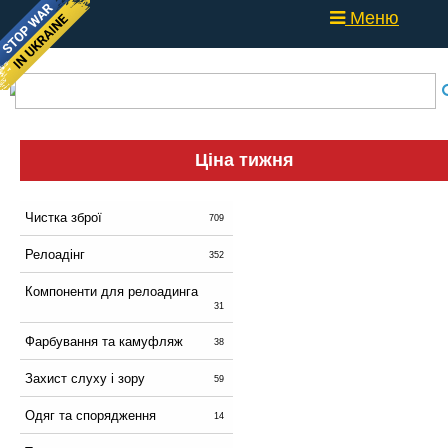
Меню
Ціна тижня
Чистка зброї
709
Релоадінг
352
Компоненти для релоадинга
31
Фарбування та камуфляж
38
Захист слуху і зору
59
Одяг та спорядження
14