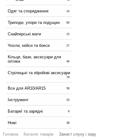
Одяг та спорядження
14
Триподи, упори та подущки
90
Снайперські мати
15
Чохли, кейси та бокси
27
Кільця, бази, аксесуари для
оптики
49
Стрілецькі та збройові аксесуари
78
Все для AR10/AR15
56
Інструмент
33
Батареї та зарядні
9
Ножі
38
Головна
Каталог товарів
Захист слуху і зору