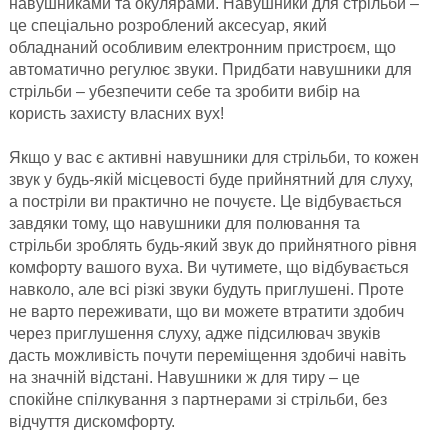
навушниками та окулярами. Навушники для стрільби –
це спеціально розроблений аксесуар, який
обладнаний особливим електронним пристроєм, що
автоматично регулює звуки. Придбати навушники для
стрільби – убезпечити себе та зробити вибір на
користь захисту власних вух!
Якщо у вас є активні навушники для стрільби, то кожен
звук у будь-якій місцевості буде прийнятний для слуху,
а постріли ви практично не почуєте. Це відбувається
завдяки тому, що навушники для полювання та
стрільби зроблять будь-який звук до прийнятного рівня
комфорту вашого вуха. Ви чутимете, що відбувається
навколо, але всі різкі звуки будуть приглушені. Проте
не варто переживати, що ви можете втратити здобич
через приглушення слуху, адже підсилювач звуків
дасть можливість почути переміщення здобичі навіть
на значній відстані. Навушники ж для тиру – це
спокійне спілкування з партнерами зі стрільби, без
відчуття дискомфорту.