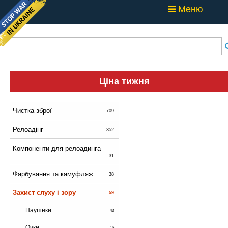
Меню
Ціна тижня
Чистка зброї
709
Релоадінг
352
Компоненти для релоадинга
31
Фарбування та камуфляж
38
Захист слуху і зору
59
Наушнки
43
Очки
16