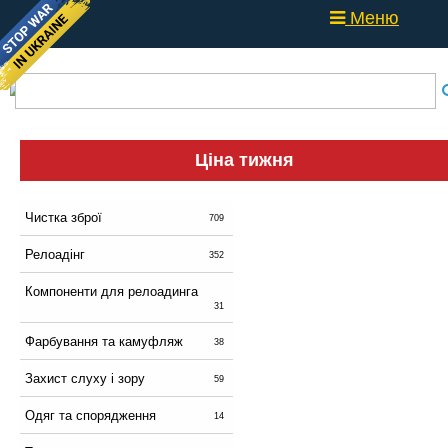
Меню
Ціна тижня
Чистка зброї
709
Релоадінг
352
Компоненти для релоадинга
31
Фарбування та камуфляж
38
Захист слуху і зору
59
Одяг та спорядження
14