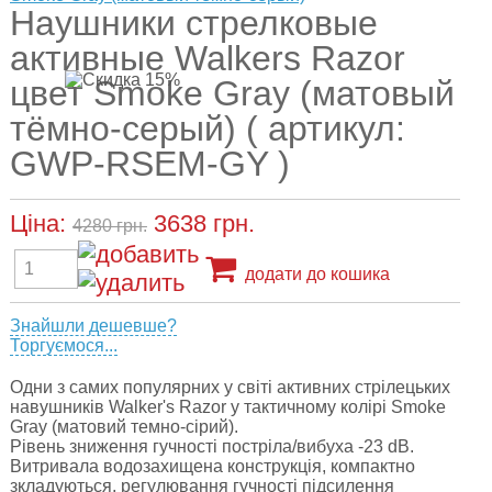
Наушники стрелковые
активные Walkers Razor
цвет Smoke Gray (матовый
тёмно-серый) ( артикул:
GWP-RSEM-GY )
Ціна:
3638
грн.
4280 грн.
додати до кошика
Знайшли дешевше?
Торгуємося...
Одни з самих популярних у світі активних стрілецьких
навушників Walker's Razor у тактичному колірі Smoke
Gray (матовий темно-сірий).
Рівень зниження гучності постріла/вибуха -23 dB.
Витривала водозахищена конструкція, компактно
зкладуються, регулювання гучності підсилення