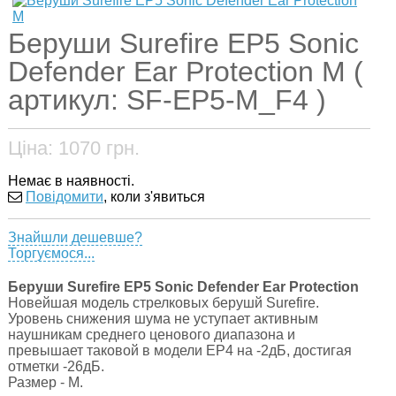
Беруши Surefire EP5 Sonic
Defender Ear Protection M (
артикул: SF-EP5-M_F4 )
Ціна:
1070
грн.
Немає в наявності.
Повідомити
, коли з'явиться
Знайшли дешевше?
Торгуємося...
Беруши Surefire EP5 Sonic Defender Ear Protection
Новейшая модель стрелковых берушй Surefire.
Уровень снижения шума не уступает активным
наушникам среднего ценового диапазона и
превышает таковой в модели EP4 на -2дБ, достигая
отметки -26дБ.
Размер - M.