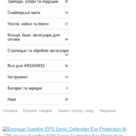
Триподи, упори та подущки
90
Снайперські мати
15
Чохли, кейси та бокси
27
Кільця, бази, аксесуари для
оптики
49
Стрілецькі та збройові аксесуари
78
Все для AR10/AR15
56
Інструмент
33
Батареї та зарядні
9
Ножі
38
Головна
Каталог товарів
Захист слуху і зору
Наушнки