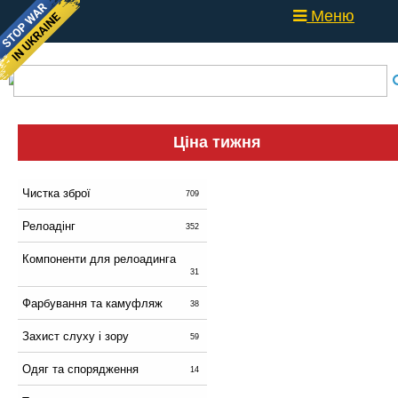
Меню
Ціна тижня
Чистка зброї
709
Релоадінг
352
Компоненти для релоадинга
31
Фарбування та камуфляж
38
Захист слуху і зору
59
Одяг та спорядження
14