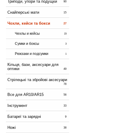
Триподи, упори та подущки
90
Снайперські мати
15
Чохли, кейси та бокси
27
Чехлы и кейсы
23
Сумки и боксы
3
Рюкзаки и подсумки
1
Кільця, бази, аксесуари для
оптики
49
Стрілецькі та збройові аксесуари
78
Все для AR10/AR15
56
Інструмент
33
Батареї та зарядні
9
Ножі
38