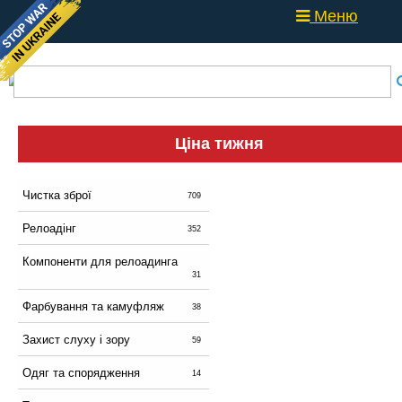
Меню
Ціна тижня
Чистка зброї
709
Релоадінг
352
Компоненти для релоадинга
31
Фарбування та камуфляж
38
Захист слуху і зору
59
Одяг та спорядження
14