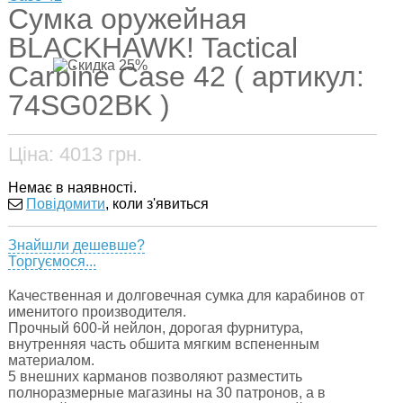
Сумка оружейная
BLACKHAWK! Tactical
Carbine Case 42 ( артикул:
74SG02BK )
Ціна:
4013
грн.
Немає в наявності.
Повідомити
, коли з'явиться
Знайшли дешевше?
Торгуємося...
Качественная и долговечная сумка для карабинов от
именитого производителя.
Прочный 600-й нейлон, дорогая фурнитура,
внутренняя часть обшита мягким вспененным
материалом.
5 внешних карманов позволяют разместить
полноразмерные магазины на 30 патронов, а в