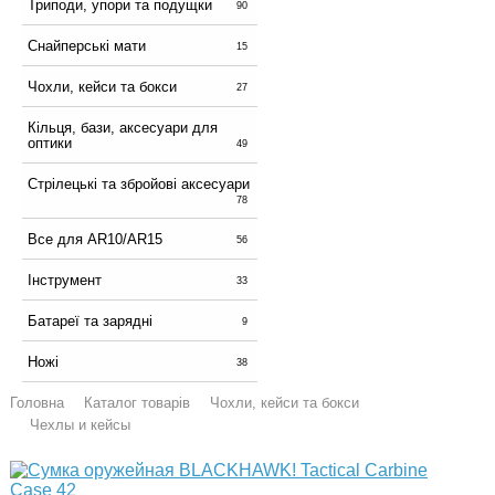
Триподи, упори та подущки
90
Снайперські мати
15
Чохли, кейси та бокси
27
Кільця, бази, аксесуари для
оптики
49
Стрілецькі та збройові аксесуари
78
Все для AR10/AR15
56
Інструмент
33
Батареї та зарядні
9
Ножі
38
Головна
Каталог товарів
Чохли, кейси та бокси
Чехлы и кейсы