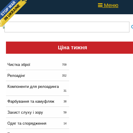
Меню
Ціна тижня
Чистка зброї
709
Релоадінг
352
Компоненти для релоадинга
31
Фарбування та камуфляж
38
Захист слуху і зору
59
Одяг та спорядження
14