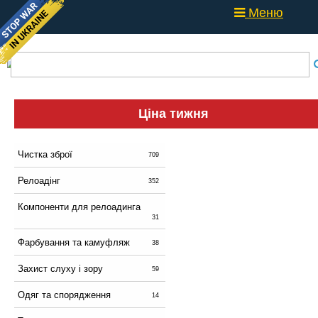
Меню
Ціна тижня
Чистка зброї
709
Релоадінг
352
Компоненти для релоадинга
31
Фарбування та камуфляж
38
Захист слуху і зору
59
Одяг та спорядження
14