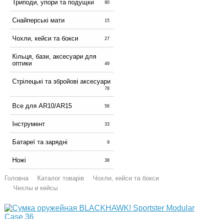
Триподи, упори та подущки
90
Снайперські мати
15
Чохли, кейси та бокси
27
Кільця, бази, аксесуари для
оптики
49
Стрілецькі та збройові аксесуари
78
Все для AR10/AR15
56
Інструмент
33
Батареї та зарядні
9
Ножі
38
Головна
Каталог товарів
Чохли, кейси та бокси
Чехлы и кейсы