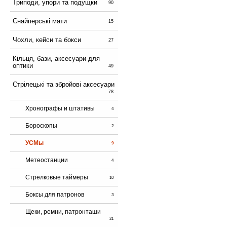
Триподи, упори та подущки
90
Снайперські мати
15
Чохли, кейси та бокси
27
Кільця, бази, аксесуари для
оптики
49
Стрілецькі та збройові аксесуари
78
Хронографы и штативы
4
Бороскопы
2
УСМы
9
Метеостанции
4
Стрелковые таймеры
10
Боксы для патронов
3
Щеки, ремни, патронташи
21