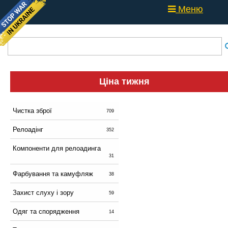
Меню
Ціна тижня
Чистка зброї
709
Релоадінг
352
Компоненти для релоадинга
31
Фарбування та камуфляж
38
Захист слуху і зору
59
Одяг та спорядження
14