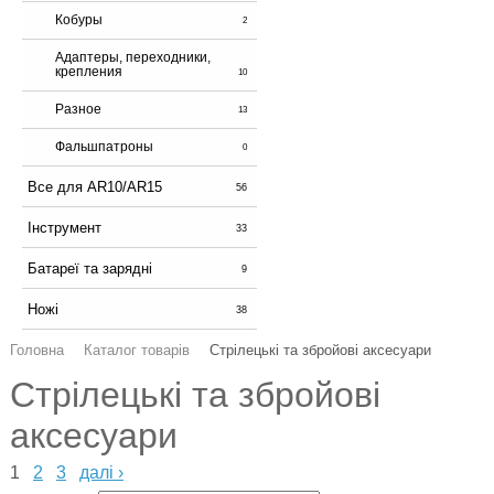
Кобуры
2
Адаптеры, переходники,
крепления
10
Разное
13
Фальшпатроны
0
Все для AR10/AR15
56
Інструмент
33
Батареї та зарядні
9
Ножі
38
Головна
Каталог товарів
Стрілецькі та збройові аксесуари
Стрілецькі та збройові
аксесуари
1
2
3
далі ›