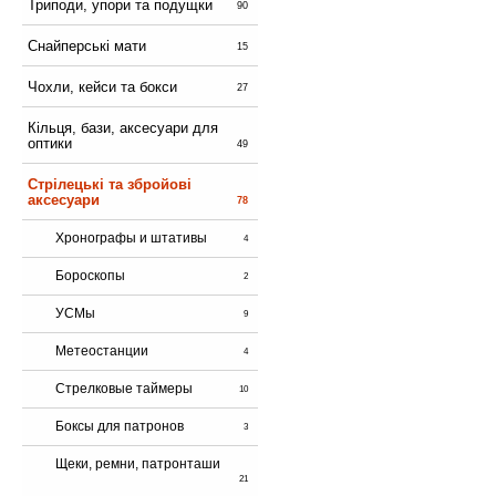
Триподи, упори та подущки
90
Снайперські мати
15
Чохли, кейси та бокси
27
Кільця, бази, аксесуари для
оптики
49
Стрілецькі та збройові
аксесуари
78
Хронографы и штативы
4
Бороскопы
2
УСМы
9
Метеостанции
4
Стрелковые таймеры
10
Боксы для патронов
3
Щеки, ремни, патронташи
21