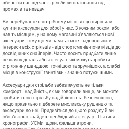
вберегти вас під час стрільби чи полювання від
промахів та невдач.
Ви перебуваєте в потрібному місці, якщо вирішили
купити аксесуари для зброї у нас. З кожним роком, або
навіть місяцем, у нашому магазині з'являються нові
аксесуари, тому що ми намагаємося задовольнити
інтереси всіх стрільців - від спортсменів-початківців до
досвідчених снайперів. Часто досить придбати лише
незначну деталь або аксесуар, які можуть зробити
стрілянину швидшою, точнішою та зручнішою, а слабкі
місця в конструкції гвинтівки - значно потужнішими.
Аксесуари для стрільби забезпечують не тільки
комфорт і надійність, як ми говорили вище, ви можете
зробити свою стрільбу надійнішою та безпечнішою,
якщо правильно підберете мисливську рушницю та
аксесуари до неї. Придивіться до цього розділу й ви
обов'язково знайдете необхідний аксесуар. Штативи,
хронографи, УСМи, щоки, фальшпатрони,