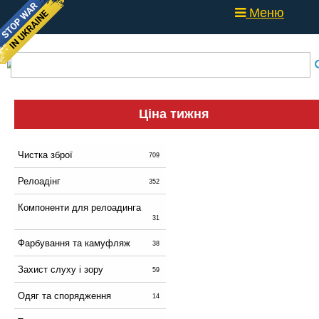
Меню
Ціна тижня
Чистка зброї
709
Релоадінг
352
Компоненти для релоадинга
31
Фарбування та камуфляж
38
Захист слуху і зору
59
Одяг та спорядження
14