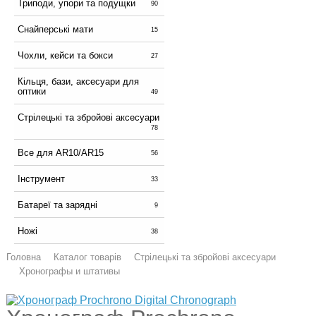
Триподи, упори та подущки
90
Снайперські мати
15
Чохли, кейси та бокси
27
Кільця, бази, аксесуари для
оптики
49
Стрілецькі та збройові аксесуари
78
Все для AR10/AR15
56
Інструмент
33
Батареї та зарядні
9
Ножі
38
Головна
Каталог товарів
Стрілецькі та збройові аксесуари
Хронографы и штативы