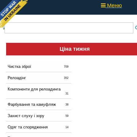
Меню
Ціна тижня
Чистка зброї
709
Релоадінг
352
Компоненти для релоадинга
31
Фарбування та камуфляж
38
Захист слуху і зору
59
Одяг та спорядження
14