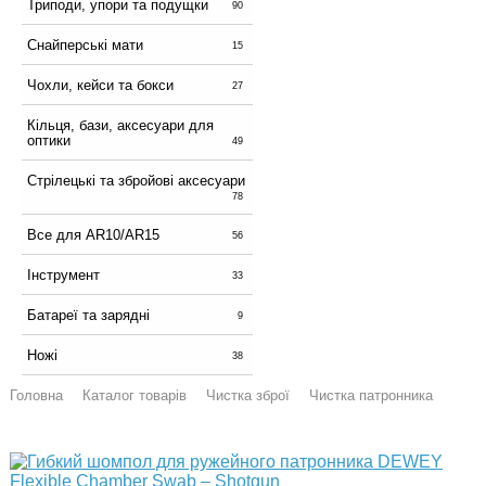
Триподи, упори та подущки
90
Снайперські мати
15
Чохли, кейси та бокси
27
Кільця, бази, аксесуари для
оптики
49
Стрілецькі та збройові аксесуари
78
Все для AR10/AR15
56
Інструмент
33
Батареї та зарядні
9
Ножі
38
Головна
Каталог товарів
Чистка зброї
Чистка патронника