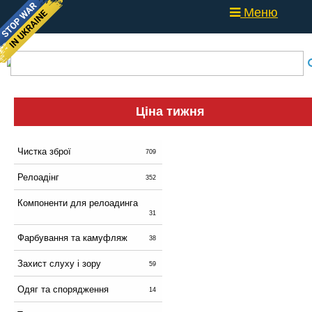
Меню
Ціна тижня
Чистка зброї
709
Релоадінг
352
Компоненти для релоадинга
31
Фарбування та камуфляж
38
Захист слуху і зору
59
Одяг та спорядження
14